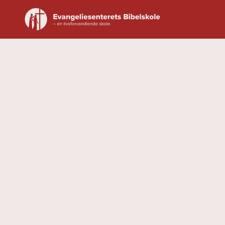
En livsforandrende skole
I vakre Våler kommune, Østfold, finner du
Evangeliesenterets Bibelskole – et unikt