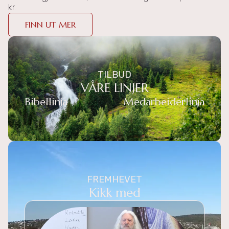
kr.
FINN UT MER
TILBUD
VÅRE LINJER
Bibellinja
Medarbeiderlinja
FREMHEVET
Kikk med