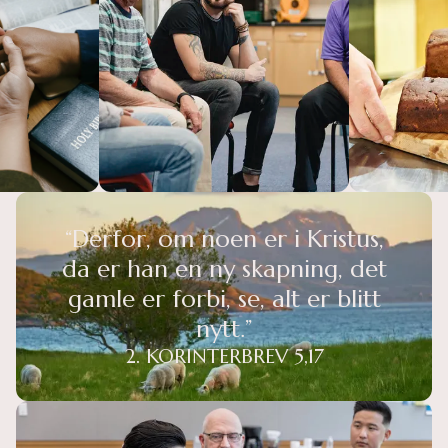
“Derfor, om noen er i Kristus,
da er han en ny skapning, det
gamle er forbi, se, alt er blitt
nytt.”
2. KORINTERBREV 5,17